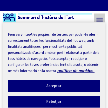
Logo Ágora
Seminari d´història de l´art
Saltar al contingut
Fem servir
cookies
pròpies i de tercers per poder-te oferir
correctament totes les funcionalitats del lloc web, amb
finalitats analítiques i per mostrar-te publicitat
Semestre 20221 - Aula 1
Chauvet
personalitzada d'acord amb un perfil elaborat a partir dels
Chauvet
teus hàbits de navegació. Pots acceptar, rebutjar o
configurar les teves preferències fent clic a sota, o obtenir-
ne més informació en la nostra
política de cookies.
Assaig «Quan s’és artista?»
Publicat per
Publicat per
Jordi Llort Figuerola
Visibilitat:
Data de publicació
24 juliol, 2023 4:48 pm
el Assaig «Quan s’és artista?»
Públic
-
26 Nov. 2022
-
comentari
Acceptar
Rebutjar